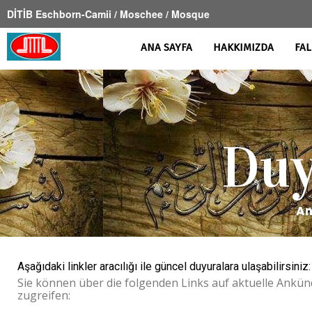
DİTİB Eschborn-Camii / Moschee / Mosque
ANA SAYFA
HAKKIMIZDA
FAL
Duy
An
Aşağıdaki linkler aracılığı ile güncel duyuralara ulaşabilirsiniz:
Sie können über die folgenden Links auf aktuelle Ankü
zugreifen: