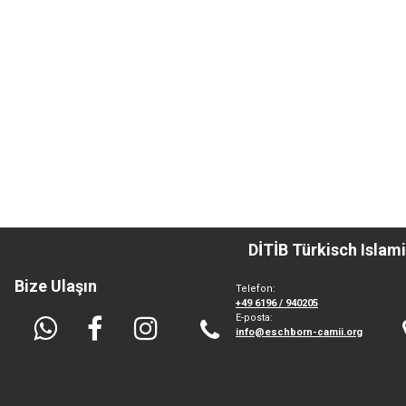
DİTİB Türkisch Isla
Bize Ulaşın
Telefon:
+49
6196 / 940205
E-posta:
info@eschborn-camii.org