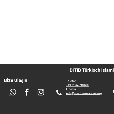
DİTİB Türkisch Isla
Bize Ulaşın
Telefon:
+49
6196 / 940205
E-posta:
info@eschborn-camii.org