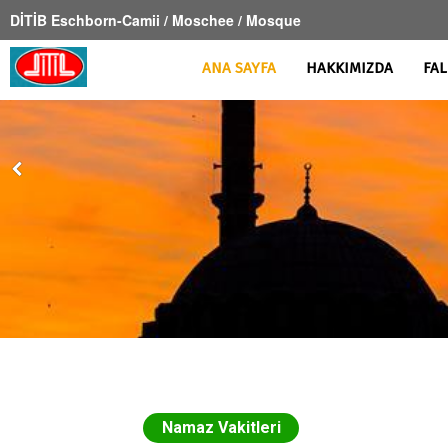
DİTİB Eschborn-Camii / Moschee / Mosque
İmsakiye
ANA SAYFA
HAKKIMIZDA
FAL
Namaz Vakitleri